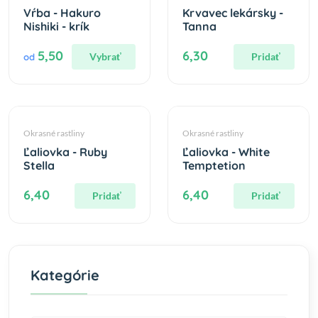
Vŕba - Hakuro
Krvavec lekársky -
Nishiki - krík
Tanna
5,50
6,30
Vybrať
Pridať
od
Okrasné rastliny
Okrasné rastliny
Ľaliovka - Ruby
Ľaliovka - White
Stella
Temptetion
6,40
6,40
Pridať
Pridať
Kategórie