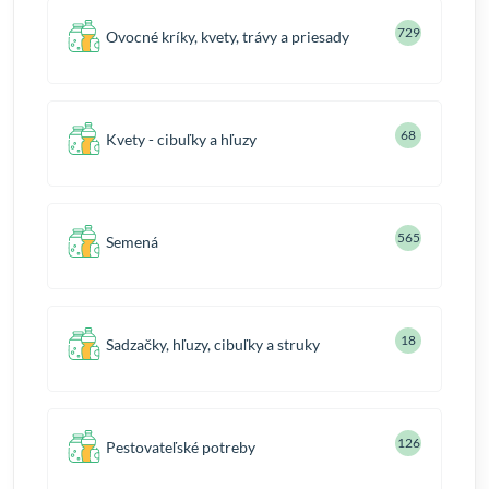
729
Ovocné kríky, kvety, trávy a priesady
68
Kvety - cibuľky a hľuzy
565
Semená
18
Sadzačky, hľuzy, cibuľky a struky
126
Pestovateľské potreby