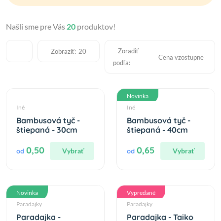
Našli sme pre Vás
20
produktov!
Zoradiť
Zobraziť:
20
Cena vzostupne
podľa:
Novinka
Iné
Iné
Bambusová tyč -
Bambusová tyč -
štiepaná - 30cm
štiepaná - 40cm
0,50
0,65
Vybrať
Vybrať
od
od
Novinka
Vypredané
Paradajky
Paradajky
Paradajka -
Paradajka - Taiko