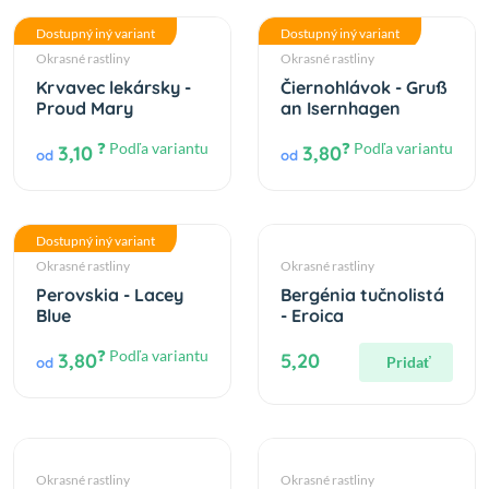
Dostupný iný variant
Dostupný iný variant
Okrasné rastliny
Okrasné rastliny
Krvavec lekársky -
Čiernohlávok - Gruß
Proud Mary
an Isernhagen
❓ Podľa variantu
❓ Podľa variantu
3,10
3,80
od
od
Dostupný iný variant
Okrasné rastliny
Okrasné rastliny
Perovskia - Lacey
Bergénia tučnolistá
Blue
- Eroica
❓ Podľa variantu
3,80
5,20
Pridať
od
Okrasné rastliny
Okrasné rastliny