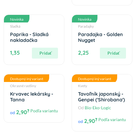
Novinka
Novinka
Sladká
Paradajky
Paprika - Sladká
Paradajka - Golden
nakladačka
Nugget
1,35
2,25
Pridať
Pridať
Dostupný iný variant
Dostupný iný variant
Okrasné rastliny
Kvety
Krvavec lekársky -
Tavoľník japonský -
Tanna
Genpei ('Shirobana')
Od
Bio-Eko-Logic
❓ Podľa variantu
2,90
od
❓ Podľa variantu
2,90
od