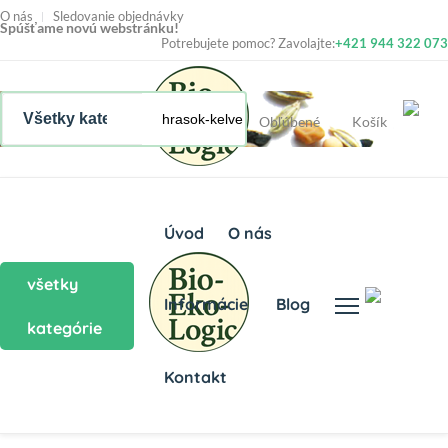
O nás
Sledovanie objednávky
Spúšťame novú webstránku!
Potrebujete pomoc? Zavolajte:
+421 944 322 073
Obľúbené
Košík
Úvod
O nás
všetky
Informácie
Blog
kategórie
Kontakt