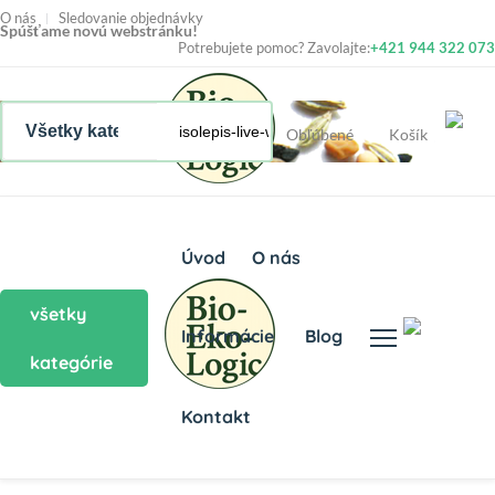
O nás
Sledovanie objednávky
Spúšťame novú webstránku!
Potrebujete pomoc? Zavolajte:
+421 944 322 073
Obľúbené
Košík
Úvod
O nás
všetky
Informácie
Blog
kategórie
Kontakt