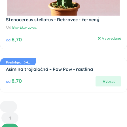
Stenocereus stellatus - Rebrovec - červený
Od
Bio-Eko-Logic
❌ Vypredané
6,70
od
Predobjednávka
Asimina trojlaločná – Paw Paw - rastlina
8,70
Vybrať
od
1