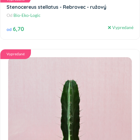
Stenocereus stellatus - Rebrovec - ružový
Od
Bio-Eko-Logic
❌ Vypredané
6,70
od
Vypredané