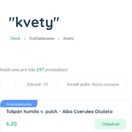
"kvety"
Úvod
Vyhľadávanie
Kvety
Našli sme pre Vás
297
produktov!
Zobraziť:
Zoradiť podľa:
20
Názvu zostupne
Predobjednávka
Tulipán humilis v. pulch. - Alba Coerulea Oculata
6,20
Objednať