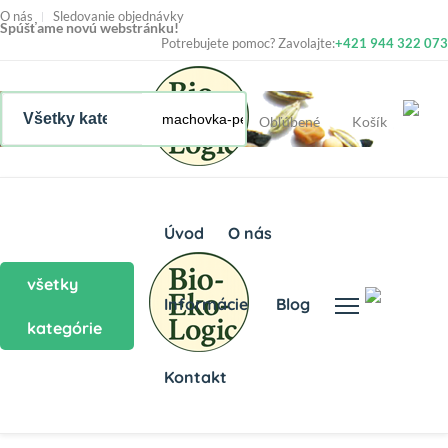
O nás
Sledovanie objednávky
Spúšťame novú webstránku!
Potrebujete pomoc? Zavolajte:
+421 944 322 073
Obľúbené
Košík
Úvod
O nás
všetky
Informácie
Blog
kategórie
Kontakt