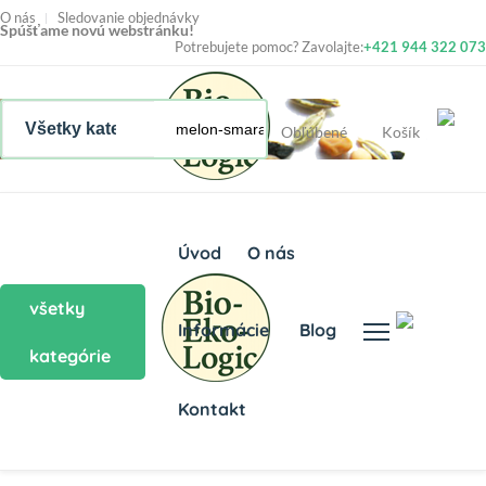
O nás
Sledovanie objednávky
Spúšťame novú webstránku!
Potrebujete pomoc? Zavolajte:
+421 944 322 073
Obľúbené
Košík
Úvod
O nás
všetky
Informácie
Blog
kategórie
Kontakt