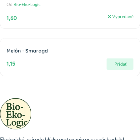
Od
Bio-Eko-Logic
❌ Vypredané
1,60
Melón - Smaragd
1,15
Pridať
Ekologické, prírode blízke pestovanie overených odrôd.