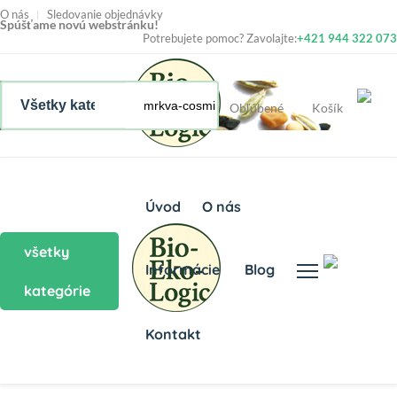
O nás
Sledovanie objednávky
Spúšťame novú webstránku!
Potrebujete pomoc? Zavolajte:
+421 944 322 073
Obľúbené
Košík
Úvod
O nás
všetky
Informácie
Blog
kategórie
Kontakt