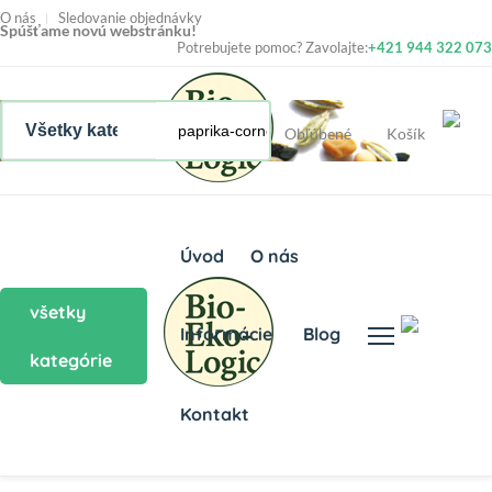
O nás
Sledovanie objednávky
Spúšťame novú webstránku!
Potrebujete pomoc? Zavolajte:
+421 944 322 073
Obľúbené
Košík
Úvod
O nás
všetky
Informácie
Blog
kategórie
Kontakt