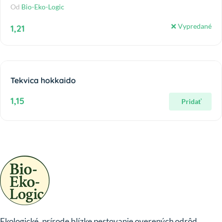
Od
Bio-Eko-Logic
❌ Vypredané
1,21
Tekvica hokkaido
1,15
Pridať
Ekologické, prírode blízke pestovanie overených odrôd.