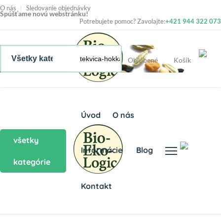
O nás
Sledovanie objednávky
Spúšťame novú webstránku!
Potrebujete pomoc? Zavolajte:
+421 944 322 073
Obľúbené
Košík
Úvod
O nás
všetky
Informácie
Blog
kategórie
Kontakt