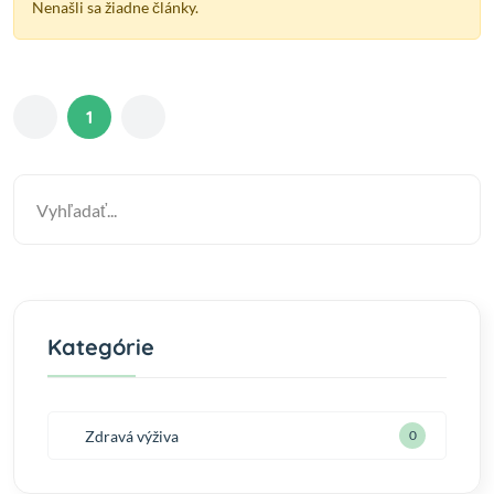
Nenašli sa žiadne články.
1
Kategórie
Zdravá výživa
0