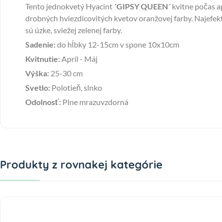
Tento jednokvetý Hyacint
´GIPSY QUEEN´
kvitne počas a
drobných hviezdicovitých kvetov oranžovej farby. Najefekt
sú úzke, sviežej zelenej farby.
Sadenie:
do hĺbky 12-15cm v spone 10x10cm
Kvitnutie:
Apríl - Máj
Výška:
25-30 cm
Svetlo:
Polotieň, slnko
Odolnosť:
Plne mrazuvzdorná
Produkty z rovnakej kategórie