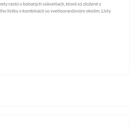
ety rastú v bohatých súkvetiach, ktoré sú zložené z
ého lístku v kombinácii so svetlooranžovým okolím. Listy