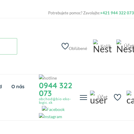
Potrebujete pomoc? Zavolajte:
+421 944 322 073
Účet
Košík
Obľúbené
0944 322
d
O nás
073
Účet
obchod@bio-eko-
logic.sk