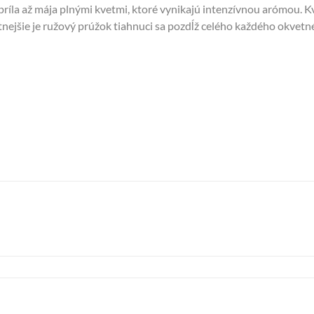
príla až mája plnými kvetmi, ktoré vynikajú intenzívnou arómou. Kv
nejšie je ružový prúžok tiahnuci sa pozdĺž celého každého okvetn