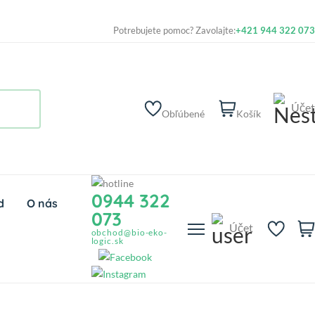
Potrebujete pomoc? Zavolajte:
+421 944 322 073
Účet
Obľúbené
Košík
0944 322
d
O nás
073
Účet
obchod@bio-eko-
logic.sk