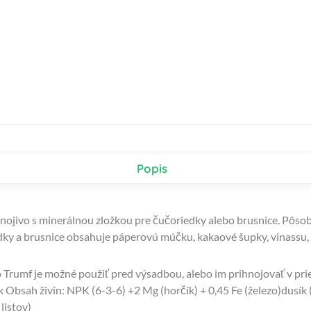
Popis
nojivo s minerálnou zložkou pre čučoriedky alebo brusnice. Pôsob
iedky a brusnice obsahuje páperovú múčku, kakaové šupky, vinassu,
vo Trumf je možné použiť pred výsadbou, alebo im prihnojovať v pr
Obsah živín: NPK (6-3-6) +2 Mg (horčík) + 0,45 Fe (železo)dusík (N
listov)