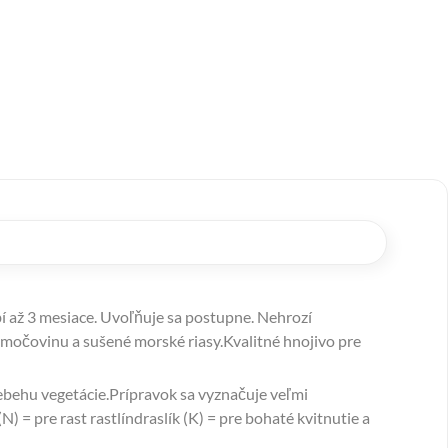
í až 3 mesiace. Uvoľňuje sa postupne. Nehrozí
 močovinu a sušené morské riasy.Kvalitné hnojivo pre
iebehu vegetácie.Prípravok sa vyznačuje veľmi
) = pre rast rastlíndraslík (K) = pre bohaté kvitnutie a