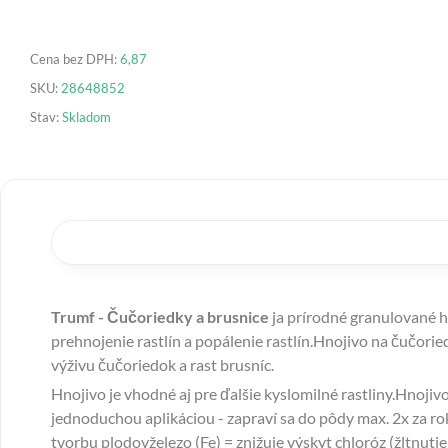
Cena bez DPH:
6,87
SKU:
28648852
Stav:
Skladom
Trumf - Čučoriedky a brusnice
ja prírodné granulované h
prehnojenie rastlín a popálenie rastlín.Hnojivo na čučor
výživu čučoriedok a rast brusníc.
Hnojivo je vhodné aj pre ďalšie kyslomilné rastliny.Hnoji
jednoduchou aplikáciou - zapraví sa do pôdy max. 2x za rok 
tvorbu plodovželezo (Fe) = znižuje výskyt chloróz (žltnutie 